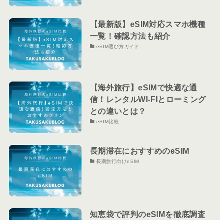
【最新版】eSIM対応スマホ機種
一覧！確認方法も紹介
eSIM選び方ガイド
【海外旅行】eSIMで快適な通
信！レンタルWI-FIとローミング
との違いとは？
eSIM比較
長期滞在におすすめのeSIM
長期旅行向けeSIM
知恵袋で評判のeSIMを徹底調査