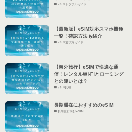
eSIMトラブルガイド
【最新版】eSIM対応スマホ機種
一覧！確認方法も紹介
eSIM選び方ガイド
【海外旅行】eSIMで快適な通
信！レンタルWI-FIとローミング
との違いとは？
eSIM比較
長期滞在におすすめのeSIM
長期旅行向けeSIM