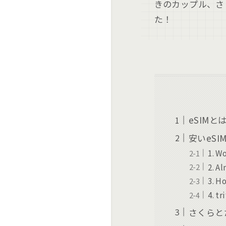
きのカップル、さ
た！
eSIMと
安いeS
1. W
2. A
3. Ho
4. tr
さくらと