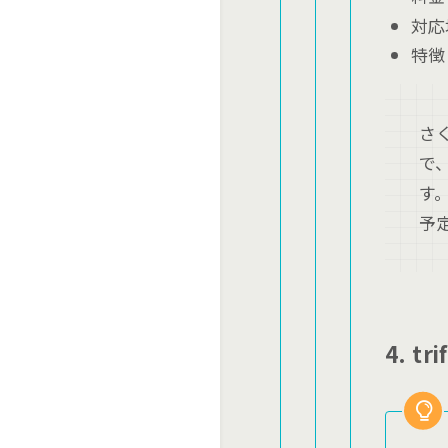
対応
特徴
さ
で
す
予
4. tri